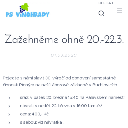
HLEDAT
Zažehněme ohně 20.-22.3.
01.03.2020
Pojeďte s námi slavit 30. výročí od obnovení samostatné
činnosti Pionýra na naší táborové základně v Buchlovicích.
sraz: v pátek 20. března 15:40 na Pálavském náměstí
návrat: v neděli 22. března v 16:00 tamtéž
cena: 400,- Kč
s sebou: viz návratka ↓