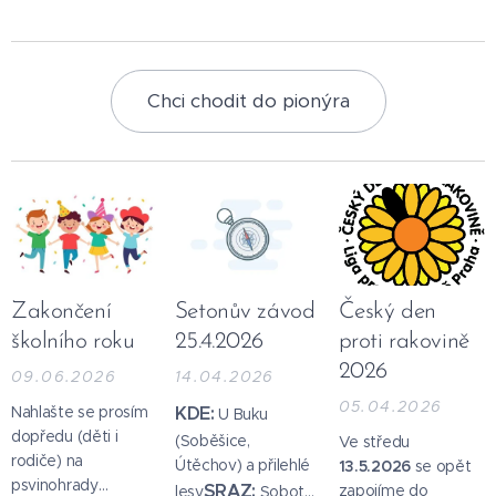
Chci chodit do pionýra
Zakončení
Setonův závod
Český den
školního roku
25.4.2026
proti rakovině
2026
09.06.2026
14.04.2026
05.04.2026
Nahlašte se prosím
KDE:
U Buku
dopředu (děti i
(Soběšice,
Ve středu
rodiče) na
Útěchov) a přilehlé
13.5.2026
se opět
psvinohrady
SRAZ:
zapojíme do
lesy
Sobota