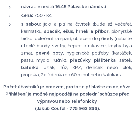
návrat:
v neděli
16:45 Pálavské náměstí
cena:
750,- Kč
s sebou:
jídlo a pití na čtvrtek (bude až večeře),
karimatku,
spacák, ešus, hrnek a příbor,
pionýrské
tričko, oblečení na spaní, oblečení do přírody (nabalte
i teplé bundy, svetry, čepice a rukavice, kdyby byla
zima),
pevné boty
, hygienické potřeby (kartáček,
pastu, mýdlo, ručník),
přezůvky
,
pláštěnka
, šátek,
baterka
, uzlák, nůž, KPZ, deníček nebo blok,
propiska, 2x jízdenka na 60 minut nebo šalinkarta
Počet účastníků je omezen, proto se přihlašte co nejdříve.
Přihlášení je možné nejpozději na poslední schůzce před
výpravou nebo telefonicky
(Jakub Coufal - 775 963 866).