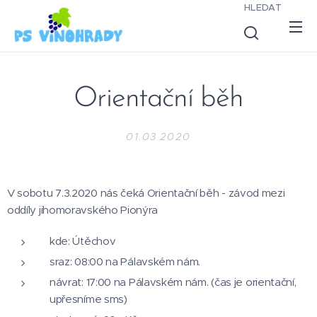
HLEDAT
Orientační běh
01.03.2020
V sobotu 7.3.2020 nás čeká Orientační běh - závod mezi
oddíly jihomoravského Pionýra
kde: Útěchov
sraz: 08:00 na Pálavském nám.
návrat: 17:00 na Pálavském nám. (čas je orientační,
upřesníme sms)