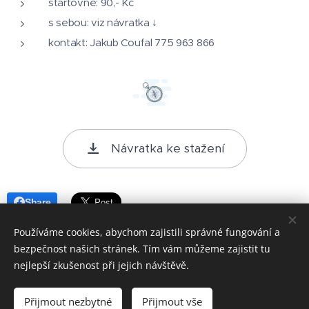
startovné: 90,- Kč
s sebou: viz návratka ↓
kontakt: Jakub Coufal 775 963 866
Návratka ke stažení
Share
Používáme cookies, abychom zajistili správné fungování a
bezpečnost našich stránek. Tím vám můžeme zajistit tu
nejlepší zkušenost při jejich návštěvě.
Přijmout nezbytné
Přijmout vše