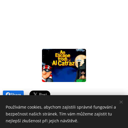
Share
Používáme cookies, abychom zajistili správné fungování a
bezpečnost našich stránek. Tím vám můžeme zajistit tu
nejlepší zkušenost při jejich návštěvě.