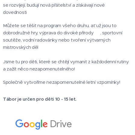
se rozvíjejí, budují nová přátelství a získávají nové
dovednosti 💪
Můžete se těšit na program všeho druhu, ať už jsou to
dobrodružné hry, výprava do divoké přírody 🌳, sportovní
soutěže, vodní radovánky nebo tvoření výtvarných
mistrovských děl 🎨
Jsme tu pro děti, které se chtějí vymanit z každodenní rutiny
a zažít něco nezapomenutelného!
Společně vytvoříme nezapomenutelné letní vzpomínky! ⛺
Tábor je určen pro děti 10 - 15 let.